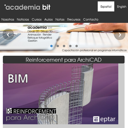
Nosotros
Noticias
Cursos
Aulas
Notas
Recursos
Contacto
‹
›
•
•
•
•
•
Reinforcement para ArchiCAD